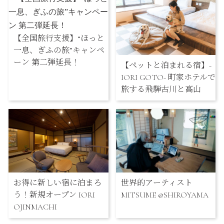
【全国旅行支援】“ほっと
一息、ぎふの旅”キャンペ
ーン 第二弾延長！
【ペットと泊まれる宿】-
IORI GOTO- 町家ホテルで
旅する飛騨古川と高山
お得に新しい宿に泊まろ
世界的アーティスト
う！新規オープン IORI
MITSUME @SHIROYAMA
OJINMACHI