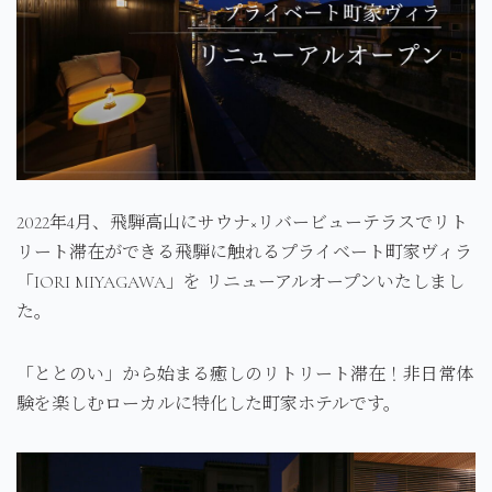
2022年4月、飛騨高山にサウナ×リバービューテラスでリト
リート滞在ができる飛騨に触れるプライベート町家ヴィラ
「IORI MIYAGAWA」を リニューアルオープンいたしまし
た。
「ととのい」から始まる癒しのリトリート滞在！非日常体
験を楽しむローカルに特化した町家ホテルです。